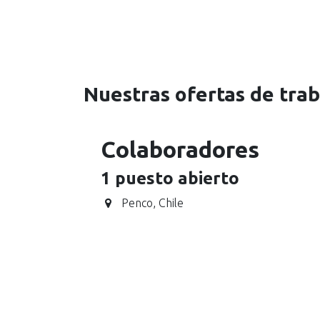
Ir al contenido
Home
Proyectos
Formación
Productos
C
Nuestras ofertas de tra
Colaboradores
1
puesto abierto
Penco
,
Chile